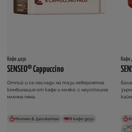
Кафе дози
Кафе 
SENSEO® Cappuccino
SEN
Отпий и се наслади на тази невероятна
Бала
комбинация от кафе и мляко, с неустоима
зърн
млечна пяна.
кайм
Млечен & Деликатен
8 кафе дози
Б
УС