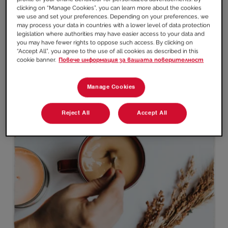
ХАРАКТЕРИСТИКИ
clicking on “Manage Cookies”, you can learn more about the cookies
we use and set your preferences. Depending on your preferences, we
may process your data in countries with a lower level of data protection
legislation where authorities may have easier access to your data and
you may have fewer rights to oppose such access. By clicking on
“Accept All”, you agree to the use of all cookies as described in this
cookie banner.
Повече информация за вашата поверителност
Manage Cookies
Reject All
Accept All