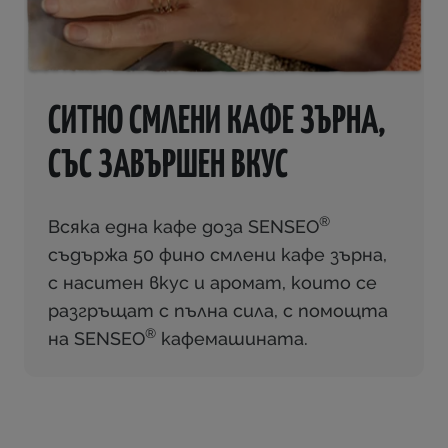
СИТНО СМЛЕНИ КАФЕ ЗЪРНА,
СЪС ЗАВЪРШЕН ВКУС
®
Всяка една кафе доза SENSEO
съдържа 50 фино смлени кафе зърна,
с наситен вкус и аромат, които се
разгръщат с пълна сила, с помощта
®
на SENSEO
кафемашината.